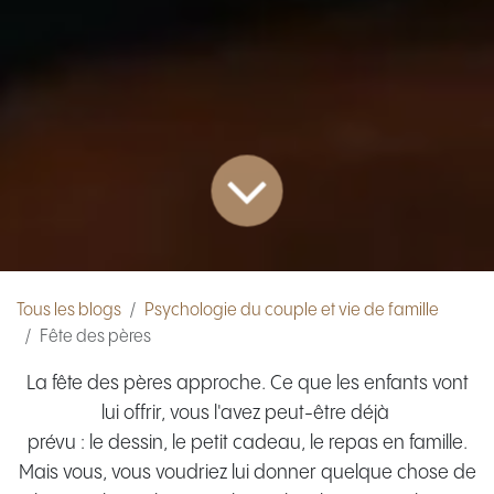
Tous les blogs
Psychologie du couple et vie de famille
Fête des pères
La fête des pères approche. Ce que les enfants vont
lui offrir, vous l'avez peut-être déjà
prévu : le dessin, le petit cadeau, le repas en famille.
Mais vous, vous voudriez lui donner quelque chose de